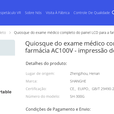
spetáculo VR
Sobre Nós
Visita À Fábrica
Controle De Qualidade
leto
Quiosque do exame médico completo do painel LCD para a fa
Quiosque do exame médico com
farmácia AC100V - impressão 
Detalhes do produto:
Lugar de origem:
Zhengzhou, Henan
Marca:
SHANGHE
Certificação:
CE、EUIPO、GB/T 29490-
Número do modelo:
SH-300G
Condições de Pagamento e Envio: