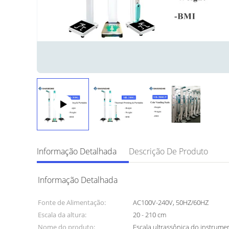
Informação Detalhada
Descrição De Produto
Informação Detalhada
Fonte de Alimentação:
AC100V-240V, 50HZ/60HZ
Escala da altura:
20 - 210 cm
Nome do produto:
Escala ultrassônica do instrume