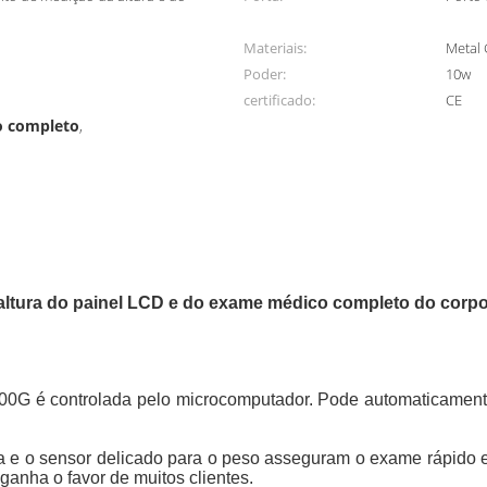
Materiais:
Metal 
Poder:
10w
certificado:
CE
o completo
,
 altura do painel LCD e do exame médico completo do corp
00G é controlada pelo microcomputador. Pode automaticamente
ra e o sensor delicado para o peso asseguram o exame rápido
 ganha o favor de muitos clientes.