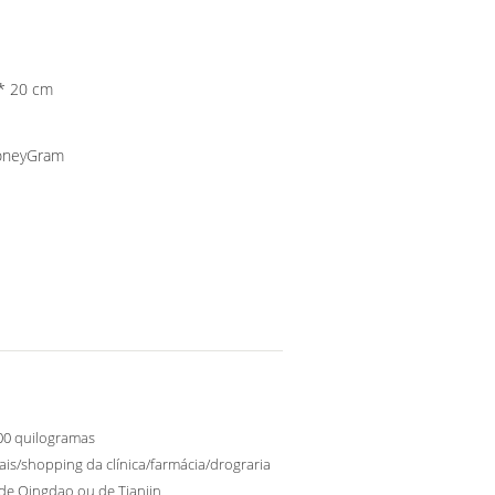
 46 * 57 * 20 cm
MoneyGram
200 quilogramas
ais/shopping da clínica/farmácia/drograria
de Qingdao ou de Tianjin