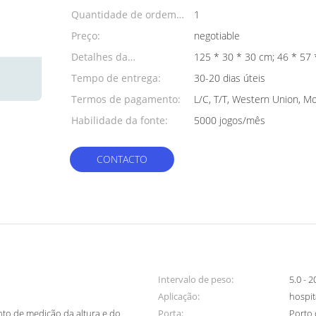
Quantidade de ordem
1
mínima:
Preço:
negotiable
Detalhes da
125 * 30 * 30 cm;
embalagem:
Tempo de entrega:
30-20 dias úteis
Termos de pagamento:
L/C, T/T, Western Union, 
Habilidade da fonte:
5000 jogos/mês
CONTACTO
Intervalo de peso:
5.0 - 
Aplicação:
hospit
nto de medição da altura e do
Porta:
Porto 