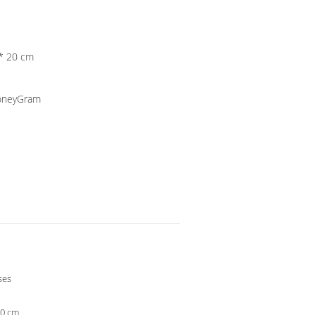
 46 * 57 * 20 cm
MoneyGram
ses
10 cm