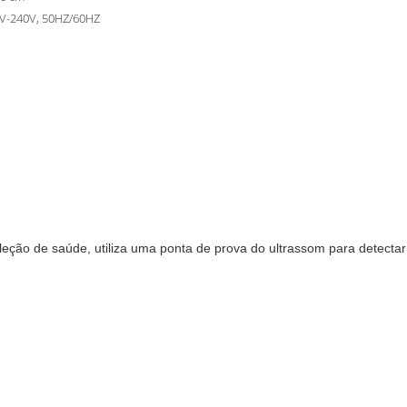
V-240V, 50HZ/60HZ
seleção de saúde, utiliza uma ponta de prova do ultrassom para detec