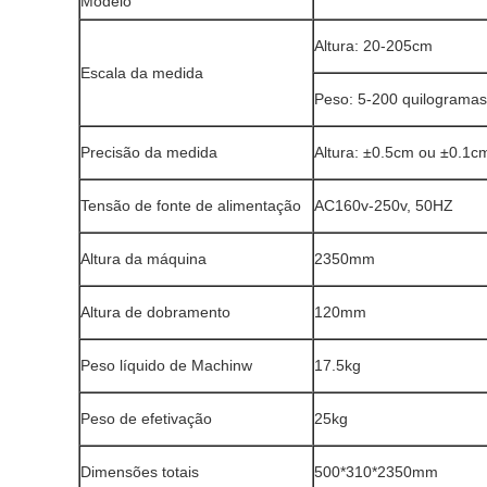
Modelo
Altura: 20-205cm
Escala da medida
Peso: 5-200 quilogramas
Precisão da medida
Altura: ±0.5cm ou ±0.1cm
Tensão de fonte de alimentação
AC160v-250v, 50HZ
Altura da máquina
2350mm
Altura de dobramento
120mm
Peso líquido de Machinw
17.5kg
Peso de efetivação
25kg
Dimensões totais
500*310*2350mm