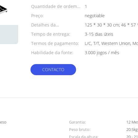
Quantidade de ordem
1
mínima:
Preço:
negotiable
Detalhes da
125 * 30 * 30 cm;
embalagem:
Tempo de entrega:
3-15 dias úteis
Termos de pagamento:
L/C, T/T, Western Union, 
Habilidade da fonte:
3.000 jogos / mês
CONTACTO
peso
Garantia:
12 Me
Peso bruto:
20.5kg
Escala da altura:
20 - 2