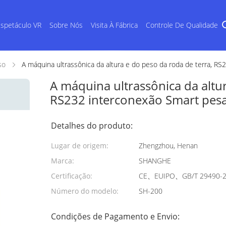
spetáculo VR
Sobre Nós
Visita À Fábrica
Controle De Qualidade
so
A máquina ultrassônica da altura e do peso da roda de terra, RS
A máquina ultrassônica da altur
RS232 interconexão Smart pesa 
Detalhes do produto:
Lugar de origem:
Zhengzhou, Henan
Marca:
SHANGHE
Certificação:
CE、EUIPO、GB/T 29490-
Número do modelo:
SH-200
Condições de Pagamento e Envio: