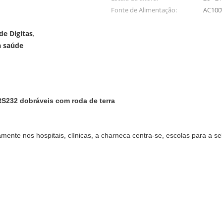
Fonte de Alimentação:
AC100
de Digitas
,
a saúde
S232 dobráveis com roda de terra

mente nos hospitais, clínicas, a charneca centra-se, escolas para a 